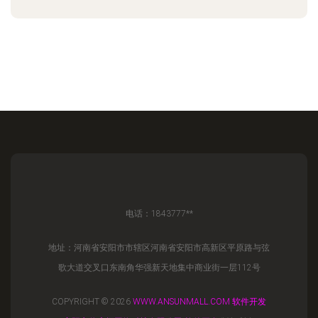
电话：1843777**
地址：河南省安阳市市辖区河南省安阳市高新区平原路与弦
歌大道交叉口东南角华强新天地集中商业街一层112号
COPYRIGHT © 2026
WWW.ANSUNMALL.COM
软件开发