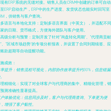
现有ERP系统的无缝对接。销售人员在CRM中创建的订单可自
至ERP启动生产，ERP中的生产进度、发货状态也能实时回写至
RM，供销售与客户查询。
.
多语言与本地化支持
：定制多语言界面（中英文），并适配不
国家的日期、货币格式，方便海外团队与客户使用。
.
高级分析与预警
：定制开发了针对“询盘转化周期”、“代理商贡献
”、“区域市场趋势”的专项分析报表，并设置了合同到期续签、应
收账款超期等自动提醒功能。
实施成效
：
效率提升
：销售流程可视化，内部协作效率提升约30%，信息错漏
少。
管理精细化
：实现了对全球客户与代理商的集中、精细化管理，
售预测准确性显著提高。
客户体验优化
：信息同步及时，客户与代理商查询、下单更为便
捷，增强了客户黏性。