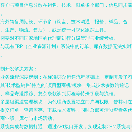
. 客户与项目信息分散在销售、技术、跟单多个部门，信息同步
后。
. 海外销售周期长、环节多（询盘、技术沟通、报价、样品、合
同、生产、物流、售后），缺乏统一可视化跟踪工具。
. 需要对不同国家地区的代理商进行分级管理与业绩考核。
. 与现有ERP（企业资源计划）系统中的订单、库存数据无法实时
通。
定制开发解决方案
：
.
业务流程深度定制
：在标准CRM销售流程基础上，定制开发了
其“技术型销售”特点的“项目型商机”模块，集成技术参数沟通记
录、样品寄送跟踪、复杂条款谈判历程等特殊字段与流程。
.
多层级渠道管理模块
：为代理商设置独立门户与权限，使其可
线提交订单、查询库存、下载技术资料，同时总部可清晰查看各
理商业绩、库存与市场活动。
.
系统集成与数据打通
：通过API接口开发，实现定制CRM系统与